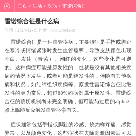
主页
>
生活
>
疾病
> 雷诺综合征
是什么病
雷诺综合征是什么病
时间：2024-12-19 作者：www.roola.cn
雷诺综合征是一种血管疾病，主要特征是手指或脚趾
在寒冷或情绪紧张时发生血管痉挛，导致皮肤颜色出现
苍白、发绀（青紫）、潮红的变化，这些变化是可逆
的。这种病症可能是原发性的，也就是没有其他相关疾
病的情况下发生，或者可能是继发性的，伴随有其他疾
病和状况，如结缔组织疾病等。原发性雷诺综合征比继
发性的更为常见，超过80%的病例属于原发性。雷诺综
合征的确切机制尚未完全明确，但可能与过度的alpha2-
肾上腺能反应触发血管痉挛有关。
症状通常包括手指或脚趾的冷感、烧灼样疼痛、感觉
异常，以及颜色变化，这些症状在去除刺激因素后可以