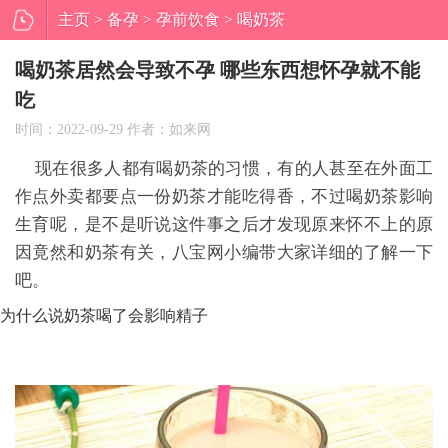
主页
>
备孕
>
孕前饮食
> 喝奶茶
居然会导致不孕 哪些东西想怀孕
喝奶茶居然会导致不孕 哪些东西想怀孕就不能
吃
就不能吃
时间：2022-09-29 作者：如来网
现在很多人都有喝奶茶的习惯，有的人甚至在外面工
作点外卖都要点一份奶茶才能吃得香，不过喝奶茶影响
生育呢，是不是听说这件事之后才发现原来怀不上的原
因竟然和奶茶有关，八宝网小编带大家详细的了解一下
吧。
为什么说奶茶喝了会影响精子