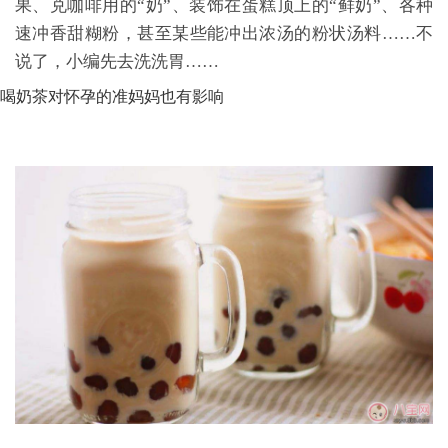
果、兑咖啡用的“奶”、装饰在蛋糕顶上的“鲜奶”、各种
速冲香甜糊粉，甚至某些能冲出浓汤的粉状汤料……不
说了，小编先去洗洗胃……
喝奶茶对怀孕的准妈妈也有影响