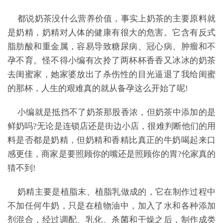
都说奶茶没什么营养价值，事实上奶茶的主要原料就
是奶精，奶精对人体的健康有很大的危害。它含有反式
脂肪酸和重金属，容易导致糖尿病、冠心病、肿瘤和不
孕不育。怪不得小编有次拎了两杯杯香香又冰冰的奶茶
去闺蜜家，她家婆放出了杀伤性的目光逼退了我给闺蜜
的那杯，人生的艰难真的就从备孕这么开始了呢!
小编就是抵挡不了奶茶那股香浓，但奶茶中添加的是
鲜奶吗?无论是连锁店还是街边小店，很难判断他们的用
料是否都是奶精，但奶精和香精比真正的牛奶喝起来口
感更佳，商家是要照顾你的嘴还是照顾你的胃?伦家真的
猜不到!
奶精主要是植脂末、植脂乳做成的，它在制作过程中
不加任何牛奶，只是在植物油中，加入了水和各种添加
剂混合，经过调配、乳化、杀菌和干燥之后，制作成类