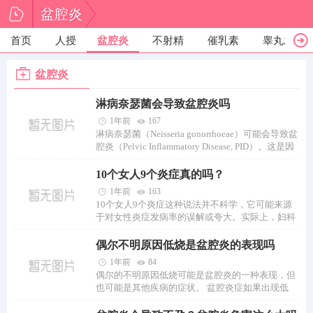
盆腔炎
首页
人授
盆腔炎
不射精
催乳素
睾丸发育
盆腔炎
淋病奈瑟菌会导致盆腔炎吗
1年前
167
淋病奈瑟菌（Neisseria gonorrhoeae）可能会导致盆
腔炎（Pelvic Inflammatory Disease, PID）。这是因
为这种细菌是一种常见的性传播感染（STI）病原
体，...
10个女人9个炎症真的吗？
1年前
163
10个女人9个炎症这种说法并不科学，它可能来源
于对女性炎症发病率的误解或夸大。实际上，妇科
炎症是女性常见的健康问题，虽然大部分...
偶尔不明原因低烧是盆腔炎的表现吗
1年前
84
偶尔的不明原因低烧可能是盆腔炎的一种表现，但
也可能是其他疾病的症状。 盆腔炎症如果出现低
烧，说明炎症可能已经比较严重，需要及...