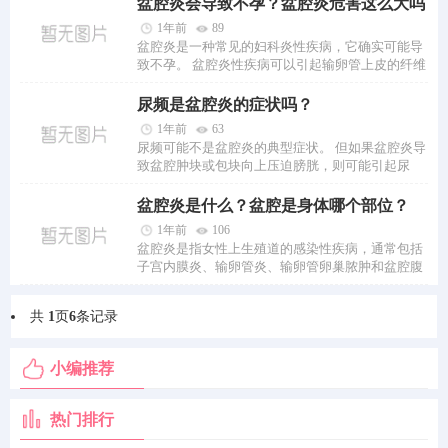
盆腔炎会导致不孕？盆腔炎危害这么大吗
1年前
89
盆腔炎是一种常见的妇科炎性疾病，它确实可能导
致不孕。 盆腔炎性疾病可以引起输卵管上皮的纤维
上皮细胞选择性脱落缺失，这会干扰卵...
尿频是盆腔炎的症状吗？
1年前
63
尿频可能不是盆腔炎的典型症状。 但如果盆腔炎导
致盆腔肿块或包块向上压迫膀胱，则可能引起尿
频、尿急、尿痛等症状 。盆腔炎患者如果...
盆腔炎是什么？盆腔是身体哪个部位？
1年前
106
盆腔炎是指女性上生殖道的感染性疾病，通常包括
子宫内膜炎、输卵管炎、输卵管卵巢脓肿和盆腔腹
膜炎等 。盆腔是位于腹部下方，由骨盆...
共
1
页
6
条记录
小编推荐
热门排行